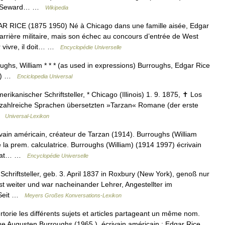
iam Seward… …
Wikipedia
CE (1875 1950) Né à Chicago dans une famille aisée, Edgar
carrière militaire, mais son échec au concours d’entrée de West
r vivre, il doit… …
Encyclopédie Universelle
hs, William * * * (as used in expressions) Burroughs, Edgar Rice
rd) …
Enciclopedia Universal
kanischer Schriftsteller, * Chicago (Illinois) 1. 9. 1875, ✝ Los
in zahlreiche Sprachen übersetzten »Tarzan« Romane (der erste
 …
Universal-Lexikon
ain américain, créateur de Tarzan (1914). Burroughs (William
la prem. calculatrice. Burroughs (William) (1914 1997) écrivain
 beat… …
Encyclopédie Universelle
Schriftsteller, geb. 3. April 1837 in Roxbury (New York), genoß nur
st weiter und war nacheinander Lehrer, Angestellter im
. Seit …
Meyers Großes Konversations-Lexikon
rie les différents sujets et articles partageant un même nom.
 Augusten Burroughs (1965 ), écrivain américain ; Edgar Rice