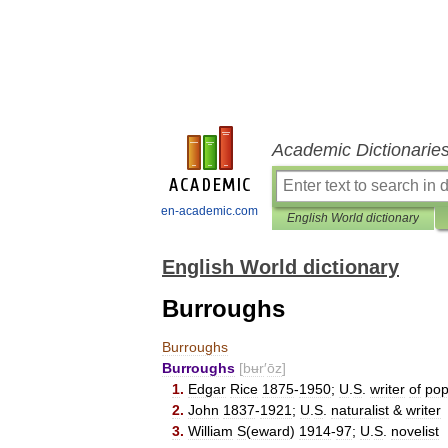
Academic Dictionarie
en-academic.com
English World dictionary
English World dictionary
Burroughs
Burroughs
Burroughs
[
bʉr
′
ōz
]
1
.
Edgar
Rice
1875
-
1950
;
U
.
S
.
writer
of
pop
2
.
John
1837
-
1921
;
U
.
S
.
naturalist
&
writer
3
.
William
S
(
eward
)
1914
-
97
;
U
.
S
.
novelist