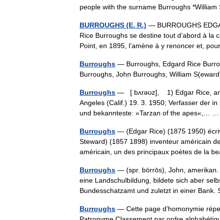
people with the surname Burroughs *Will
BURROUGHS (E. R.)
— BURROUGHS EDGAR RI
Rice Burroughs se destine tout d’abord à la 
Point, en 1895, l’amène à y renoncer et, pou
Burroughs
— Burroughs, Edgard Rice Burroug
Burroughs, John Burroughs, William S(ewa
Burroughs
— [ bʌrəʊz], 1) Edgar Rice, ameri
Angeles (Calif.) 19. 3. 1950; Verfasser der 
und bekannteste: »Tarzan of the apes«,…
Burroughs
— (Edgar Rice) (1875 1950) écriv
Steward) (1857 1898) inventeur américain de 
américain, un des principaux poètes de la
Burroughs
— (spr. börrōs), John, amerikan. 
eine Landschulbildung, bildete sich aber selb
Bundesschatzamt und zuletzt in einer Bank
Burroughs
— Cette page d’homonymie réperto
Patronyme Classement par ordre alphabétique