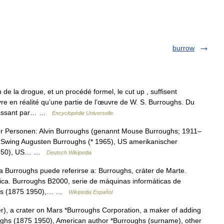
burrow
de la drogue, et un procédé formel, le cut up , suffisent
re en réalité qu’une partie de l’œuvre de W. S. Burroughs. Du
n passant par… …
Encyclopédie Universelle
r Personen: Alvin Burroughs (genannt Mouse Burroughs; 1911–
 Swing Augusten Burroughs (* 1965), US amerikanischer
5–1950), US… …
Deutsch Wikipedia
 Burroughs puede referirse a: Burroughs, cráter de Marte.
ica. Burroughs B2000, serie de máquinas informáticas de
ughs (1875 1950),… …
Wikipedia Español
r), a crater on Mars *Burroughs Corporation, a maker of adding
ghs (1875 1950), American author *Burroughs (surname), other