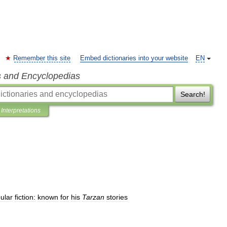
Remember this site
Embed dictionaries into your website
EN
s and Encyclopedias
Search!
Interpretations
ular
fiction:
known
for
his
Tarzan
stories