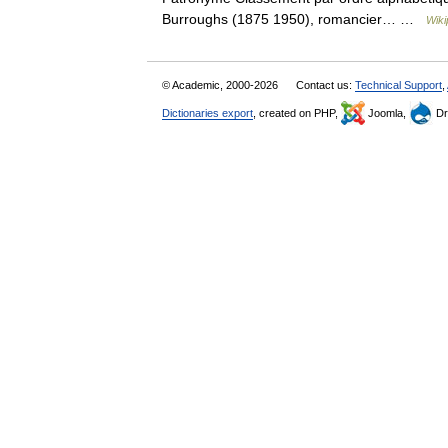
Burroughs (1875 1950), romancier… …
Wiki
© Academic, 2000-2026
Contact us:
Technical Support
,
Dictionaries export
, created on PHP,
Joomla,
Dr