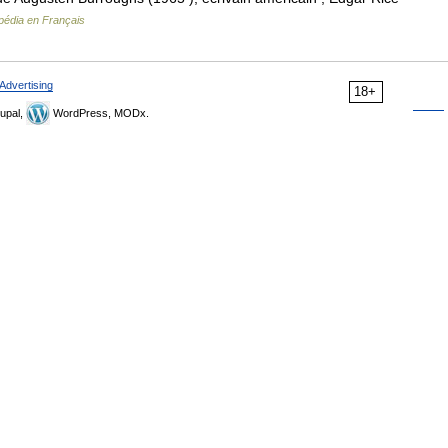
pédia en Français
Advertising
18+
upal,
WordPress, MODx.