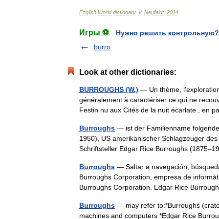
English
World
dictionary
.
V
.
Neufeldt
.
2014
.
Игры ⚽
Нужно решить контрольную?
burro
Look at other dictionaries:
BURROUGHS (W.)
— Un thème, l’exploration 
généralement à caractériser ce qui ne recouv
Festin nu aux Cités de la nuit écarlate , e
Burroughs
— ist der Familienname folgende
1950), US amerikanischer Schlagzeuger des
Schriftsteller Edgar Rice Burroughs (187
Burroughs
— Saltar a navegación, búsqueda
Burroughs Corporation, empresa de informát
Burroughs Corporation. Edgar Rice Burro
Burroughs
— may refer to:*Burroughs (crate
machines and computers *Edgar Rice Burrou